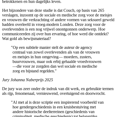
betrokkenen en hun dagelijks leven.
Het bijzondere van deze studie is dat Couch, op basis van 265
verslagen, inzoomt op de sociale en medische zorg voor de meisjes
en vrouwen die verkrachting of andere vormen van seksueel geweld
hadden overleefd in vroeg-modern Londen. Deze zorg voor de
overlevenden is een nog vrijwel onontgonnen onderwerp. Hoe
communiceerden zij over hun ervaring, of hoe werd die ontdekt?
Wat gold als bewijsmateriaal?
"
Op een subtiele manier stelt de auteur de agency
centraal van zowel overlevenden als van de vrouwen
en meisjes in hun omgeving— moeders, zusters,
buurvrouwen, maar ook erbij gehaalde vroedvrouwen
—die voor ze zorgden dan wel sociale en medische
zorg en bijstand regelden."
Jury Johanna Naberprijs 2025
De jury was zeer onder de indruk van dit werk, en gebruikte termen
als rijp, fenomenaal, vernieuwend, overtuigend en doorwrocht.
"
Al met al is deze scriptie een inspirerend voorbeeld van
hoe gendergeschiedenis in een kruisbestuiving met
andere historische deelterreinen (geschiedenis van
criminaliteit, medische geschiedenis) tot belangrijke