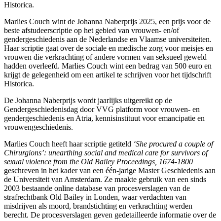
Historica.
Marlies Couch wint de Johanna Naberprijs 2025, een prijs voor de
beste afstudeerscriptie op het gebied van vrouwen- en/of
gendergeschiedenis aan de Nederlandse en Vlaamse universiteiten.
Haar scriptie gaat over de sociale en medische zorg voor meisjes en
vrouwen die verkrachting of andere vormen van seksueel geweld
hadden overleefd. Marlies Couch wint een bedrag van 500 euro en
krijgt de gelegenheid om een artikel te schrijven voor het tijdschrift
Historica.
De Johanna Naberprijs wordt jaarlijks uitgereikt op de
Gendergeschiedenisdag door VVG platform voor vrouwen- en
gendergeschiedenis en Atria, kennisinstituut voor emancipatie en
vrouwengeschiedenis.
Marlies Couch heeft haar scriptie getiteld
‘She procured a couple of
Chirurgions’: unearthing social and medical care for survivors of
sexual violence from the Old Bailey Proceedings, 1674-1800
geschreven in het kader van een één-jarige Master Geschiedenis aan
de Universiteit van Amsterdam. Ze maakte gebruik van een sinds
2003 bestaande online database van procesverslagen van de
strafrechtbank Old Bailey in Londen, waar verdachten van
misdrijven als moord, brandstichting en verkrachting werden
berecht. De procesverslagen geven gedetailleerde informatie over de