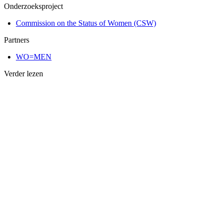
Onderzoeksproject
Commission on the Status of Women (CSW)
Partners
WO=MEN
Verder lezen
Artikel
Artikel
8 februari, 2025
6 augustus
Hoe is Internationale Vrouwendag ontstaan?
Abortus in
Feminisme
Zelfbeschi