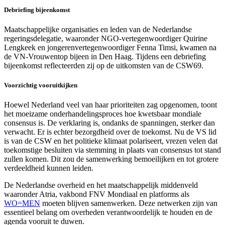
Debriefing bijeenkomst
Maatschappelijke organisaties en leden van de Nederlandse
regeringsdelegatie, waaronder NGO-vertegenwoordiger Quirine
Lengkeek en jongerenvertegenwoordiger Fenna Timsi, kwamen na
de VN-Vrouwentop bijeen in Den Haag. Tijdens een debriefing
bijeenkomst reflecteerden zij op de uitkomsten van de CSW69.
Voorzichtig vooruitkijken
Hoewel Nederland veel van haar prioriteiten zag opgenomen, toont
het moeizame onderhandelingsproces hoe kwetsbaar mondiale
consensus is. De verklaring is, ondanks de spanningen, sterker dan
verwacht. Er is echter bezorgdheid over de toekomst. Nu de VS lid
is van de CSW en het politieke klimaat polariseert, vrezen velen dat
toekomstige besluiten via stemming in plaats van consensus tot stand
zullen komen. Dit zou de samenwerking bemoeilijken en tot grotere
verdeeldheid kunnen leiden.
De Nederlandse overheid en het maatschappelijk middenveld
waaronder Atria, vakbond FNV Mondiaal en platforms als
WO=MEN
moeten blijven samenwerken. Deze netwerken zijn van
essentieel belang om overheden verantwoordelijk te houden en de
agenda vooruit te duwen.