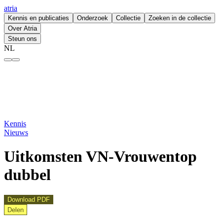
atria
Kennis en publicaties
Onderzoek
Collectie
Zoeken in de collectie
Over Atria
Steun ons
NL
Uitkomsten VN-Vrouwentop dubbel – atria
Kennis
Nieuws
Uitkomsten VN-Vrouwentop
dubbel
Download PDF
Delen