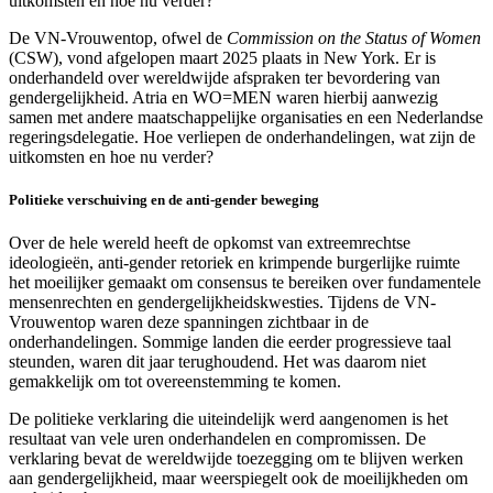
uitkomsten en hoe nu verder?
De VN-Vrouwentop, ofwel de
Commission on the Status of Women
(CSW), vond afgelopen maart 2025 plaats in New York. Er is
onderhandeld over wereldwijde afspraken ter bevordering van
gendergelijkheid. Atria en WO=MEN waren hierbij aanwezig
samen met andere maatschappelijke organisaties en een Nederlandse
regeringsdelegatie. Hoe verliepen de onderhandelingen, wat zijn de
uitkomsten en hoe nu verder?
Politieke verschuiving en de anti-gender beweging
Over de hele wereld heeft de opkomst van extreemrechtse
ideologieën, anti-gender retoriek en krimpende burgerlijke ruimte
het moeilijker gemaakt om consensus te bereiken over fundamentele
mensenrechten en gendergelijkheidskwesties. Tijdens de VN-
Vrouwentop waren deze spanningen zichtbaar in de
onderhandelingen. Sommige landen die eerder progressieve taal
steunden, waren dit jaar terughoudend. Het was daarom niet
gemakkelijk om tot overeenstemming te komen.
De politieke verklaring die uiteindelijk werd aangenomen is het
resultaat van vele uren onderhandelen en compromissen. De
verklaring bevat de wereldwijde toezegging om te blijven werken
aan gendergelijkheid, maar weerspiegelt ook de moeilijkheden om