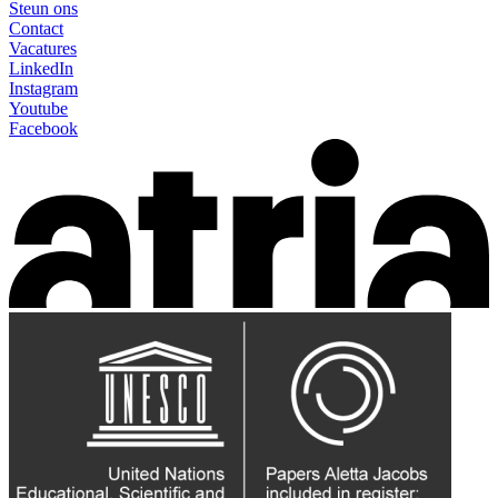
Steun ons
Contact
Vacatures
LinkedIn
Instagram
Youtube
Facebook