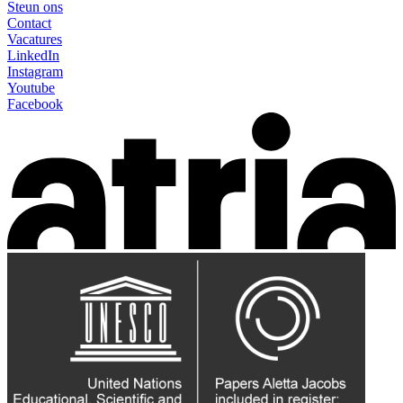
Steun ons
Contact
Vacatures
LinkedIn
Instagram
Youtube
Facebook