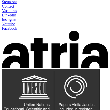
Steun ons
Contact
Vacatures
LinkedIn
Instagram
Youtube
Facebook