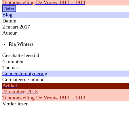
Tentoonstelling De Vrouw 1813 – 1913
Delen
Blog
Datum
2 maart 2017
Auteur
Ria Winters
Geschatte leestijd
4 minuten
Thema's
Genderstereotypering
Gerelateerde inhoud
Artikel
22 oktober, 2015
Tentoonstelling De Vrouw 1813 – 1913
Verder lezen
Artikel
Artikel
16 juli, 2019
8 februari, 2
Hoe werkt genderstereotypering?
Hoe is Intern
Genderstereotypering
ontstaan?