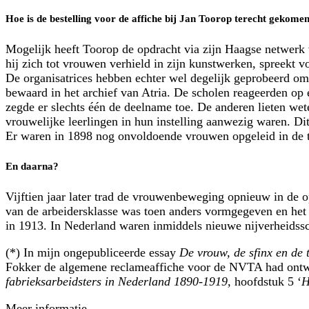
Hoe is de bestelling voor de affiche bij Jan Toorop terecht gekome
Mogelijk heeft Toorop de opdracht via zijn Haagse netwerk 
hij zich tot vrouwen verhield in zijn kunstwerken, spreekt v
De organisatrices hebben echter wel degelijk geprobeerd om
bewaard in het archief van Atria. De scholen reageerden op 
zegde er slechts één de deelname toe. De anderen lieten wete
vrouwelijke leerlingen in hun instelling aanwezig waren. D
Er waren in 1898 nog onvoldoende vrouwen opgeleid in de t
En daarna?
Vijftien jaar later trad de vrouwenbeweging opnieuw in de 
van de arbeidersklasse was toen anders vormgegeven en het
in 1913. In Nederland waren inmiddels nieuwe nijverheidssc
(*) In mijn ongepubliceerde essay
De vrouw, de sfinx en de 
Fokker de algemene reclameaffiche voor de NVTA had ontwo
fabrieksarbeidsters in Nederland 1890-1919,
hoofdstuk 5 ‘
H
Meer informatie