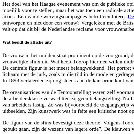
Het doel van het Haagse evenement was om de publieke opin
moeilijk voor te stellen, maar het was toen een radicale act
acties. Een van de wervingscampagnes betrof een loterij.
De
ontworpen en niet door een vrouw? Vergeleken met de Britse
valt op dat dit bij de Nederlandse reclame voor vrouwenarbe
Wat beeldt de affiche uit?
De vrouw in het midden staat prominent op de voorgrond; d
vrouwelijke sfinx uit. Wat heeft Toorop hiermee willen uitd
De centrale figuur is het meest belangwekkend. Het portret v
lichaam met de jurk, zoals in die tijd in de mode en gedrage
In 1898 verkeerden zij nog steeds aan de kansarme kant van
De organisatrices van de Tentoonstelling waren zelf voornam
de arbeidersklasse verwachtten zij geen belangstelling. Na fe
van arbeiders lastig. Zo was bijvoorbeeld de toegangsprijs v
uitbeelden. Zijn kunstwerk was in feite een kritische noot op
De figuur van de sfinx bevestigt deze theorie. Volgens Too
gebukt gaan, zijn de wezens van lagere orde”. De klauwen va