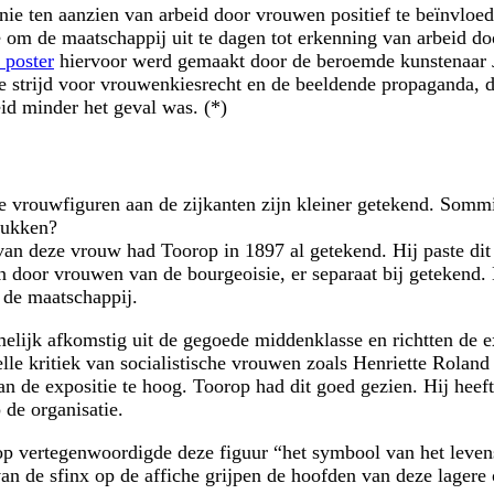
ie ten aanzien van arbeid door vrouwen positief te beïnvloed
ie om de maatschappij uit te dagen tot erkenning van arbeid d
 poster
hiervoor werd gemaakt door de beroemde kunstenaar 
 strijd voor vrouwenkiesrecht en de beeldende propaganda, d
id minder het geval was. (*)
e vrouwfiguren aan de zijkanten zijn kleiner getekend. Somm
rukken?
an deze vrouw had Toorop in 1897 al getekend. Hij paste dit lat
n door vrouwen van de bourgeoisie, er separaat bij getekend. 
 de maatschappij.
elijk afkomstig uit de gegoede middenklasse en richtten de ex
lle kritiek van socialistische vrouwen zoals Henriette Roland H
an de expositie te hoog. Toorop had dit goed gezien. Hij heeft
 de organisatie.
rop vertegenwoordigde deze figuur “het symbool van het leven
n de sfinx op de affiche grijpen de hoofden van deze lagere o