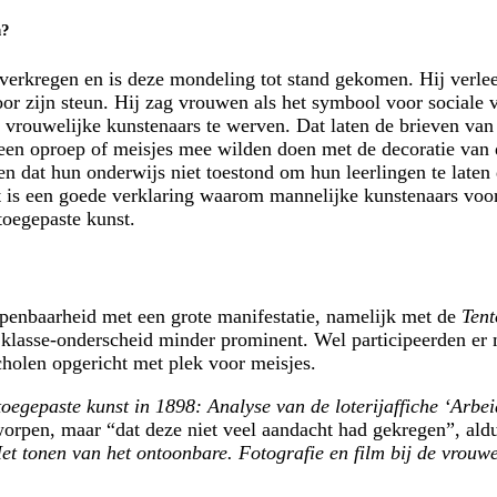
n?
verkregen en is deze mondeling tot stand gekomen. Hij verlee
oor zijn steun. Hij zag vrouwen als het symbool voor sociale 
 vrouwelijke kunstenaars te werven. Dat laten de brieven van
een oproep of meisjes mee wilden doen met de decoratie van d
n dat hun onderwijs niet toestond om hun leerlingen te laten 
it is een goede verklaring waarom mannelijke kunstenaars vo
oegepaste kunst.
openbaarheid met een grote manifestatie, namelijk met de
Tent
 klasse-onderscheid minder prominent. Wel participeerden e
holen opgericht met plek voor meisjes.
toegepaste kunst in 1898: Analyse van de loterijaffiche ‘Arb
rpen, maar “dat deze niet veel aandacht had gekregen”, ald
et tonen van het ontoonbare. Fotografie en film bij de vrou