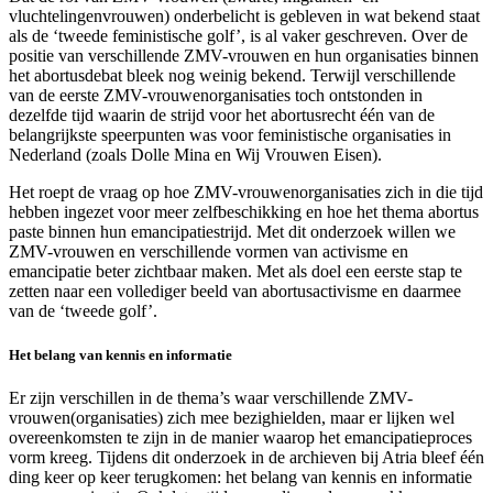
vluchtelingenvrouwen) onderbelicht is gebleven in wat bekend staat
als de ‘tweede feministische golf’, is al vaker geschreven. Over de
positie van verschillende ZMV-vrouwen en hun organisaties binnen
het abortusdebat bleek nog weinig bekend. Terwijl verschillende
van de eerste ZMV-vrouwenorganisaties toch ontstonden in
dezelfde tijd waarin de strijd voor het abortusrecht één van de
belangrijkste speerpunten was voor feministische organisaties in
Nederland (zoals Dolle Mina en Wij Vrouwen Eisen).
Het roept de vraag op hoe ZMV-vrouwenorganisaties zich in die tijd
hebben ingezet voor meer zelfbeschikking en hoe het thema abortus
paste binnen hun emancipatiestrijd. Met dit onderzoek willen we
ZMV-vrouwen en verschillende vormen van activisme en
emancipatie beter zichtbaar maken. Met als doel een eerste stap te
zetten naar een vollediger beeld van abortusactivisme en daarmee
van de ‘tweede golf’.
Het belang van kennis en informatie
Er zijn verschillen in de thema’s waar verschillende ZMV-
vrouwen(organisaties) zich mee bezighielden, maar er lijken wel
overeenkomsten te zijn in de manier waarop het emancipatieproces
vorm kreeg. Tijdens dit onderzoek in de archieven bij Atria bleef één
ding keer op keer terugkomen: het belang van kennis en informatie