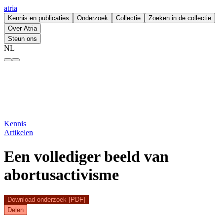
atria
Kennis en publicaties
Onderzoek
Collectie
Zoeken in de collectie
Over Atria
Steun ons
NL
Een vollediger beeld van abortusactivisme – atria
Kennis
Artikelen
Een vollediger beeld van
abortusactivisme
Download onderzoek [PDF]
Delen