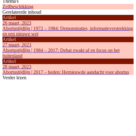
Thema's
Zelfbeschikking
Gerelateerde inhoud
Artikel
26 maart, 2023
Abortustijdlijn | 1972 – 1984: Demonstraties, informatieverstrekking
en een nieuwe wet
Artikel
27 maart, 2023
Abortustijdlijn | 1984 – 2017: Debat zwakt af en focus op het
buitenland
Artikel
28 maart, 2023
Abortustijdlijn | 2017 – heden: Hernieuwde aandacht voor abortus
Verder lezen
Artikel
Artikel
6 augustus, 2019
23 maart, 
Abortus in Nederland
Abortustijdl
Zelfbeschikking
onbespreek
Zelfbeschi