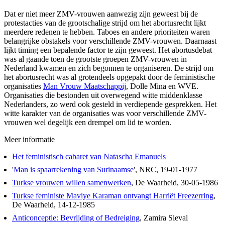
Dat er niet meer ZMV-vrouwen aanwezig zijn geweest bij de
protestacties van de grootschalige strijd om het abortusrecht lijkt
meerdere redenen te hebben. Taboes en andere prioriteiten waren
belangrijke obstakels voor verschillende ZMV-vrouwen. Daarnaast
lijkt timing een bepalende factor te zijn geweest. Het abortusdebat
was al gaande toen de grootste groepen ZMV-vrouwen in
Nederland kwamen en zich begonnen te organiseren. De strijd om
het abortusrecht was al grotendeels opgepakt door de feministische
organisaties
Man Vrouw Maatschappij
, Dolle Mina en WVE.
Organisaties die bestonden uit overwegend witte middenklasse
Nederlanders, zo werd ook gesteld in verdiepende gesprekken. Het
witte karakter van de organisaties was voor verschillende ZMV-
vrouwen wel degelijk een drempel om lid te worden.
Meer informatie
Het feministisch cabaret van Natascha Emanuels
'
Man is spaarrekening van Surinaamse
', NRC, 19-01-1977
Turkse vrouwen willen samenwerken
, De Waarheid, 30-05-1986
Turkse feministe Maviye Karaman ontvangt Harriët Freezerring
,
De Waarheid, 14-12-1985
Anticonceptie: Bevrijding of Bedreiging
, Zamira Sieval