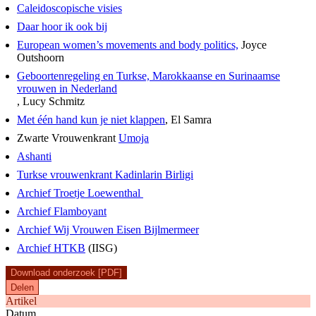
Caleidoscopische visies
Daar hoor ik ook bij
European women’s movements and body politics,
Joyce
Outshoorn
Geboortenregeling en Turkse, Marokkaanse en Surinaamse
vrouwen in Nederland
, Lucy Schmitz
Met één hand kun je niet klappen
, El Samra
Zwarte Vrouwenkrant
Umoja
Ashanti
Turkse vrouwenkrant Kadinlarin Birligi
Archief Troetje Loewenthal
Archief Flamboyant
Archief Wij Vrouwen Eisen Bijlmermeer
Archief HTKB
(IISG)
Download onderzoek [PDF]
Delen
Artikel
Datum