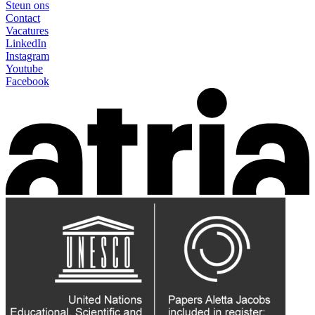
Steun ons
Contact
Vacatures
LinkedIn
Instagram
Youtube
Facebook