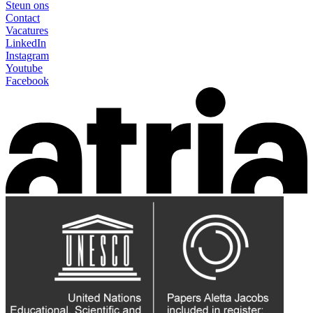
Steun ons
Contact
Vacatures
LinkedIn
Instagram
Youtube
Facebook