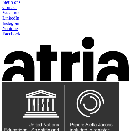
Steun ons
Contact
Vacatures
LinkedIn
Instagram
Youtube
Facebook