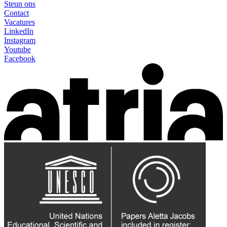
Steun ons
Contact
Vacatures
LinkedIn
Instagram
Youtube
Facebook