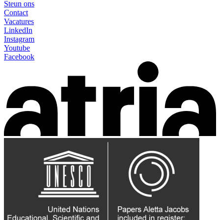
Steun ons
Contact
Vacatures
LinkedIn
Instagram
Youtube
Facebook