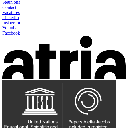
Steun ons
Contact
Vacatures
LinkedIn
Instagram
Youtube
Facebook