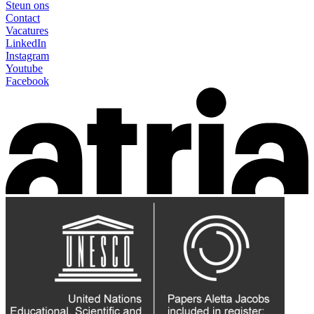
Steun ons
Contact
Vacatures
LinkedIn
Instagram
Youtube
Facebook