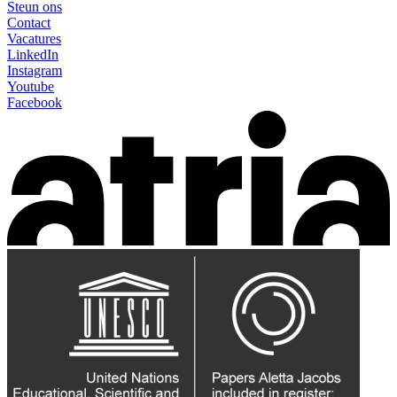
Steun ons
Contact
Vacatures
LinkedIn
Instagram
Youtube
Facebook