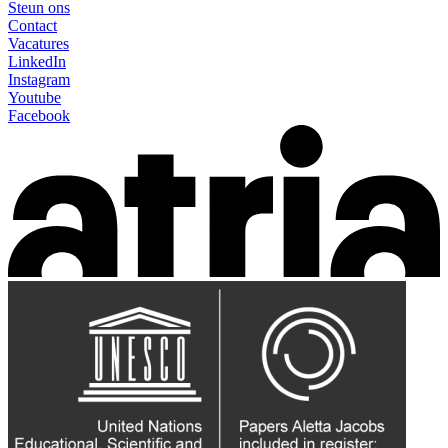
Steun ons
Contact
Vacatures
LinkedIn
Instagram
Youtube
Facebook