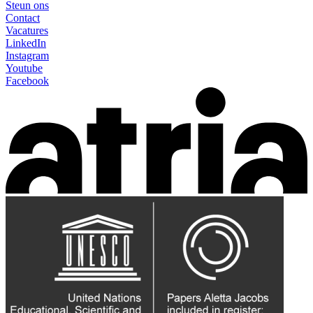
Steun ons
Contact
Vacatures
LinkedIn
Instagram
Youtube
Facebook