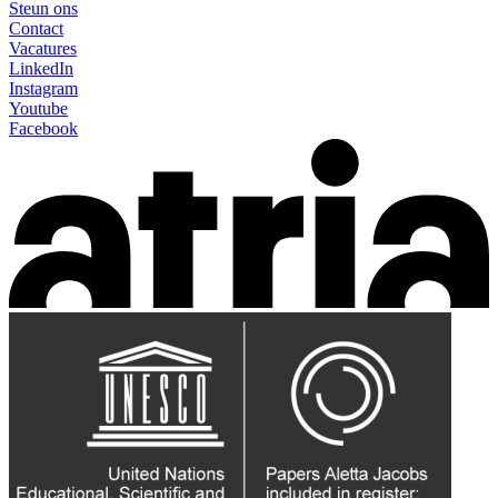
Steun ons
Contact
Vacatures
LinkedIn
Instagram
Youtube
Facebook