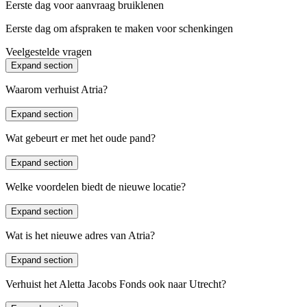
Eerste dag voor aanvraag bruiklenen
Eerste dag om afspraken te maken voor schenkingen
Veelgestelde vragen
Expand section
Waarom verhuist Atria?
Expand section
Atria verhuist omdat de huur in Amsterdam is opgezegd; de eigenaar
heeft andere plannen met het gebouw. We nemen met gemengde
Wat gebeurt er met het oude pand?
gevoelens afscheid van Amsterdam, maar kijken uit naar onze
nieuwe locatie in Utrecht. In de voormalige rechtbank aan de
Expand section
Het oude pand wordt teruggegeven aan de eigenaar en krijgt een
Hamburgerstraat begint een nieuw hoofdstuk in onze rijke
nieuwe bestemming.
geschiedenis. Daar kunnen we onze rol als hét nationale
Welke voordelen biedt de nieuwe locatie?
kennisinstituut op het gebied van emancipatie en
vrouwengeschiedenis verder versterken.
Expand section
Centraal gelegen en daarmee goed bereikbaar voor klanten en
medewerkers uit heel Nederland.
Wat is het nieuwe adres van Atria?
Mogelijkheid tot nieuwe samenwerkingen.
Te midden van toonaangevende culturele en academische
Expand section
Ons nieuwe adres wordt: Hamburgerstraat 28A, 3512 NS Utrecht.
instellingen.
Per 25 mei 2026 zijn we telefonisch bereikbaar via: 030-880 4200
Verhuist het Aletta Jacobs Fonds ook naar Utrecht?