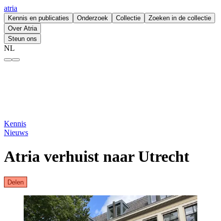
atria
Kennis en publicaties
Onderzoek
Collectie
Zoeken in de collectie
Over Atria
Steun ons
NL
Atria verhuist naar Utrecht – atria
Kennis
Nieuws
Atria verhuist naar Utrecht
Delen