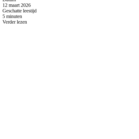
12 maart 2026
Geschatte leestijd
5 minuten
Verder lezen
Artikel
Artikel
8 februari, 2025
6 augustus
Hoe is Internationale Vrouwendag ontstaan?
Abortus in
Feminisme
Zelfbeschi