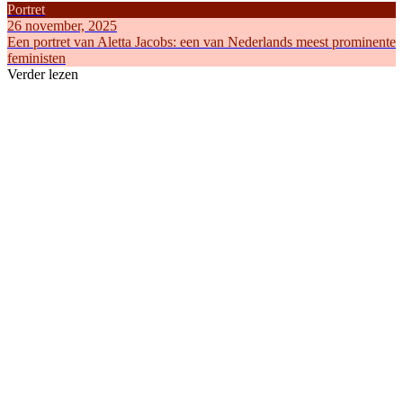
Portret
26 november, 2025
Een portret van Aletta Jacobs: een van Nederlands meest prominente
feministen
Verder lezen
Artikel
Artikel
8 februari, 2025
18 mei, 20
Hoe is Internationale Vrouwendag ontstaan?
Alles over
Feminisme
Feminisme