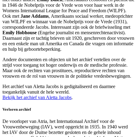
in 1946 de Nobelprijs voor de Vrede won voor haar werk in de
Womens International League for Peace and Freedom (WILPF).
Ook met
Jane Addams
, Amerikaans sociaal werker, medeoprichter
van WILPF en winnaar van de Nobelprijs voor de Vrede (1931),
correspondeerde Jacobs. Interessant zijn ook de briefwisseling met
Emily Hobhouse
(Engelse journalist en mensenrechtenactivist).
Daarnaast zijn er tachtig brieven uit 1920, geschreven door vrouwen
en een enkele man uit Amerika en Canada die vragen om informatie
en hulp bij geboortebeperking.
Andere documenten en objecten uit het archief vertellen over de
strijd voor toegang tot hoger onderwijs en de medische professie.
Maar ook de rechten van prostituees, reproductieve rechten van
vrouwen en de rol van vrouwen in de politieke vredesbewegingen.
Het archief van Aletta Jacobs is gedigitaliseerd en daarmee
toegankelijk vanuit de hele wereld.
Bekijk het archief van Aletta Jacobs
.
Verloren archief
De voorloper van Atria, het Internationaal Archief voor de
Vrouwenbeweging (IAV), werd opgericht in 1935. In 1940 werd
het IAV door de Duitse bezetter gesloten en de gehele inhoud