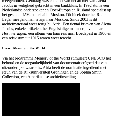
meegenomen. Gelukkig was een deel van het archief van Aletta
Jacobs in veiligheid gebracht in een bankkluis. In 1992 stuitte een
Nederlandse onderzoeker en Oost-Europa en Rusland specialist op
het gestolen IAV-materiaal in Moskou. Dit bleek door het Rode
Leger meegenomen te zijn naar Moskou. Sinds 2003 is dit
archiefmateriaal weer terug bij Atria. Een tiental brieven van Aletta
Jacobs, enkele artikelen, het Engelstalige manuscript van haar
Herinneringen
, een album van haar reis naar Boedapest in 1906 en
een reisvisum uit 1915 waren weer terecht.
Unesco Memory of the World
Via het programma Memory of the World stimuleert UNESCO het
behoud en de toegankelijkheid van documentair erfgoed dat van
uitzonderlijke waarde is. Atria heeft de nominatie ingediend met
steun van de Rijksuniversiteit Groningen en de Sophia Smith
Collection, een Amerikaanse archiefinstelling.