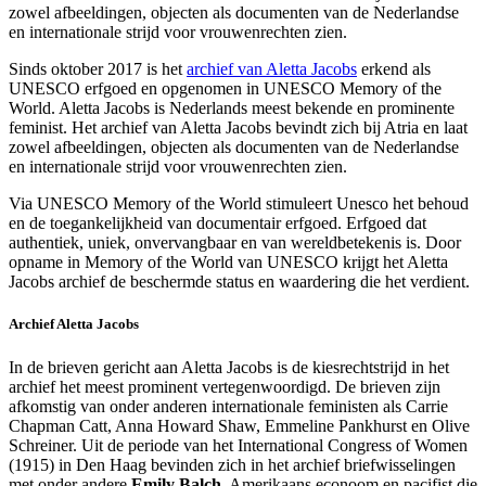
zowel afbeeldingen, objecten als documenten van de Nederlandse
en internationale strijd voor vrouwenrechten zien.
Sinds oktober 2017 is het
archief van Aletta Jacobs
erkend als
UNESCO erfgoed en opgenomen in UNESCO Memory of the
World. Aletta Jacobs is Nederlands meest bekende en prominente
feminist. Het archief van Aletta Jacobs bevindt zich bij Atria en laat
zowel afbeeldingen, objecten als documenten van de Nederlandse
en internationale strijd voor vrouwenrechten zien.
Via UNESCO Memory of the World stimuleert Unesco het behoud
en de toegankelijkheid van documentair erfgoed. Erfgoed dat
authentiek, uniek, onvervangbaar en van wereldbetekenis is. Door
opname in Memory of the World van UNESCO krijgt het Aletta
Jacobs archief de beschermde status en waardering die het verdient.
Archief Aletta Jacobs
In de brieven gericht aan Aletta Jacobs is de kiesrechtstrijd in het
archief het meest prominent vertegenwoordigd. De brieven zijn
afkomstig van onder anderen internationale feministen als Carrie
Chapman Catt, Anna Howard Shaw, Emmeline Pankhurst en Olive
Schreiner. Uit de periode van het International Congress of Women
(1915) in Den Haag bevinden zich in het archief briefwisselingen
met onder andere
Emily Balch
, Amerikaans econoom en pacifist die