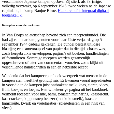
verschillende Japanse kampen op Java. Zij stierf, als 73-jarige,
volledig verzwakt, op 6 september 1945, twee weken na de Japanse
capitulatie, in kamp Banjoe Biroe.
Haar archief is integraal digitaal
toegankelijk
.
Recepten voor de toekomst
In Van Dorps nalatenschap bevond zich een receptenbundel. Die
had zij van haar kampgenoten voor haar 72ste verjaardag op 5
september 1944 cadeau gekregen. De bundel bestaat uit losse
blaadjes; een samenraapsel van papier dat in die tijd schaars was,
zoals hergebruikte enveloppen, pagina’s uit boeken, handleidingen
of formulieren. Sommige recepten werden gezamenlijk
opgeschreven of later van commentaar voorzien, zoals blijkt uit
verschillende handschriften in een en hetzelfde recept.
Wie denkt dat het kampreceptenboek weergeeft wat mensen in de
kampen aten, heeft het grondig mis. Er kwamen vooral ingrediënten
in voor die in de kampen juist ontbraken: melk, kaas, eieren, vlees,
fruit, koekjes en toetjes. Een willekeurige pagina uit het kookboek
vermeldt recepten voor mie, bami, tomaten met haring, kaasbiscuit,
kaascrackers, kippensoep belazer (met kokosmelk), kaas- en
hamcroûte, kwark en vogelnestjes (spiegeleieren in een ring van
vlees).