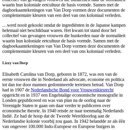
waarin hun koloniale eetcultuur de basis vormde. Samen met de
dagboekaantekeningen van Van Dorp vormen deze documenten de
complementaire kleuren van een deel van ons koloniaal verleden.
…werd nooit gekookt omdat de ingrediënten in de Japanse kampen
helemaal niet beschikbaar waren. Het kwam tot stand door het
collectief van gevangen vrouwen die hunkerden naar de normaliteit
waarin hun koloniale eetcultuur de basis vormde. Samen met de
dagboekaantekeningen van Van Dorp vormen deze documenten de
complementaire kleuren van een deel van ons koloniaal verleden.
Lizzy van Dorp
Elisabeth Carolina van Dorp, geboren in 1872, was een van de
eerste vrouwen die in Nederland als advocate, econome en politica
tot dan toe door mannen gedomineerde terreinen betrad. Van Dorp
had in 1907 de
Nederlandsche Bond voor Vrouwenkiesrecht
opgericht en in 1937 een Engelstalige economische monografie in
Londen gepubliceerd en was van plan na de oorlog naar de
Verenigde Staten te gaan om daar verder te publiceren over
economische theorie. In 1940 reisde ze naar toenmalig Nederlands
Indië. Ze had de hoop dat de Tweede Wereldoorlog aan de
Nederlandse kolonie voorbij zou gaan. In 1942 belandde ze als één
van ongeveer 100.000 Indo-Europese en Europese burgers in