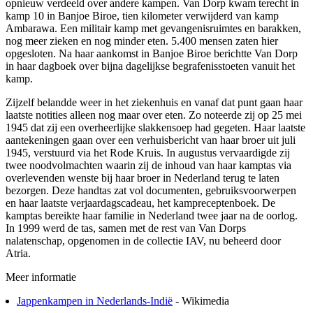
opnieuw verdeeld over andere kampen. Van Dorp kwam terecht in
kamp 10 in Banjoe Biroe, tien kilometer verwijderd van kamp
Ambarawa. Een militair kamp met gevangenisruimtes en barakken,
nog meer zieken en nog minder eten. 5.400 mensen zaten hier
opgesloten. Na haar aankomst in Banjoe Biroe berichtte Van Dorp
in haar dagboek over bijna dagelijkse begrafenisstoeten vanuit het
kamp.
Zijzelf belandde weer in het ziekenhuis en vanaf dat punt gaan haar
laatste notities alleen nog maar over eten. Zo noteerde zij op 25 mei
1945 dat zij een overheerlijke slakkensoep had gegeten. Haar laatste
aantekeningen gaan over een verhuisbericht van haar broer uit juli
1945, verstuurd via het Rode Kruis. In augustus vervaardigde zij
twee noodvolmachten waarin zij de inhoud van haar kamptas via
overlevenden wenste bij haar broer in Nederland terug te laten
bezorgen. Deze handtas zat vol documenten, gebruiksvoorwerpen
en haar laatste verjaardagscadeau, het kampreceptenboek. De
kamptas bereikte haar familie in Nederland twee jaar na de oorlog.
In 1999 werd de tas, samen met de rest van Van Dorps
nalatenschap, opgenomen in de collectie IAV, nu beheerd door
Atria.
Meer informatie
Jappenkampen in Nederlands-Indië
- Wikimedia