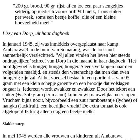
"
200 gr. brood, 90 gr. rijst, af en toe een paar stengeltjes
selderij, op medisch voorschrift ¼ l melk, 1 ons suiker
per week, soms een beetje koffie, olie of een kleine
hoeveelheid meel."
Lizzy van Dorp, uit haar dagboek
In januari 1945, zij was inmiddels overgeplaatst naar kamp
Ambarawa 9 in de buurt van Semarang, was de toestand
aanmerkelijk verslechterd. ‘Wij allen vinden het leven hier steeds
ondragelijker,’ schreef van Dorp in die maand in haar dagboek. 'Het
hoofdgevoel is honger, honger, honger. Steeds verlangen naar den
volgenden maaltijd, en steeds den wetenschap dat men dan even
hongerig zijn zal. Al het voedsel bestaat in een portie rijst van 95
gram met een klein schepje groente en een broodje dat volslagen
ongaar is. Iedereen wordt zwakker en zwakker. Door het tekort aan
suiker (+/- 350 gram per maand) kunnen wij nauwelijks meer lopen.
Vruchten bijna nooit, bijvoorbeeld een zuur ramboetantje (lychee) of
nangka (Jackfruit), een heerlijke vrucht! De extra tomaat is ook
afgelopen! Ik krijg alleen nog een beetje melk.'
Slakkensoep
In mei 1945 werden alle vrouwen en kinderen uit Ambarawa