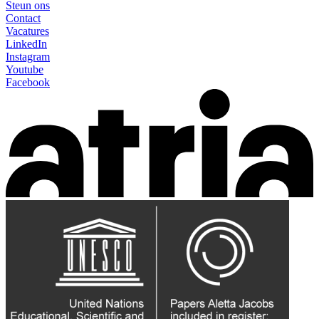
Steun ons
Contact
Vacatures
LinkedIn
Instagram
Youtube
Facebook