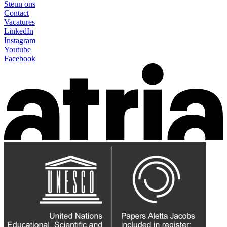
Steun ons
Contact
Vacatures
LinkedIn
Instagram
Youtube
Facebook