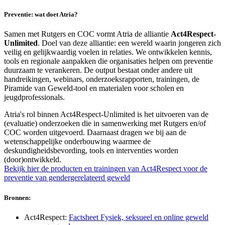
Preventie: wat doet Atria?
Samen met Rutgers en COC vormt Atria de alliantie
Act4Respect-
Unlimited
. Doel van deze alliantie: een wereld waarin jongeren zich
veilig en gelijkwaardig voelen in relaties. We ontwikkelen kennis,
tools en regionale aanpakken die organisaties helpen om preventie
duurzaam te verankeren. De output bestaat onder andere uit
handreikingen, webinars, onderzoeksrapporten, trainingen, de
Piramide van Geweld-tool en materialen voor scholen en
jeugdprofessionals.
Atria's rol binnen Act4Respect-Unlimited is het uitvoeren van de
(evaluatie) onderzoeken die in samenwerking met Rutgers en/of
COC worden uitgevoerd. Daarnaast dragen we bij aan de
wetenschappelijke onderbouwing waarmee de
deskundigheidsbevording, tools en interventies worden
(door)ontwikkeld.
Bekijk hier de producten en trainingen van Act4Respect voor de
preventie van gendergerelateerd geweld
Bronnen:
Act4Respect:
Factsheet Fysiek, seksueel en online geweld