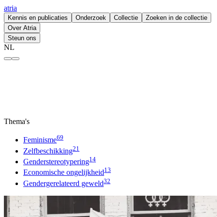
atria
Kennis en publicaties
Onderzoek
Collectie
Zoeken in de collectie
Over Atria
Steun ons
NL
Gendergerelateerd geweld – atria
Thema's
69
Feminisme
21
Zelfbeschikking
14
Genderstereotypering
13
Economische ongelijkheid
32
Gendergerelateerd geweld