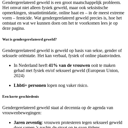
Gendergerelateerd geweld is een groot maatschappelijk probleem.
Het omvat niet alleen fysiek geweld, maar ook seksistische
opmerkingen, straatintimidatie, online haat en – in de meest extreme
vorm – femicide. Wat gendergerelateerd geweld precies is, hoe het
ontstaat en wat we kunnen doen om het te voorkomen lees je op
deze pagina.
Wat is gendergerelateerd geweld?
Gendergerelateerd geweld is geweld op basis van sekse, gender of
seksuele oriëntatie. Het kan verbaal, fysiek of online plaatsvinden.
In Nederland heeft
41% van de vrouwen
ooit te maken
gehad met fysiek en/of seksueel geweld (European Union,
2024)
Lhbti+ personen
lopen nog vaker risico.
Een korte geschiedenis
Gendergerelateerd geweld staat al decennia op de agenda van
vrouwenbewegingen:
Jaren zeventig
: vrouwen protesteren tegen seksueel geweld
door samen ’s nachts de straat op te gaan tijdens