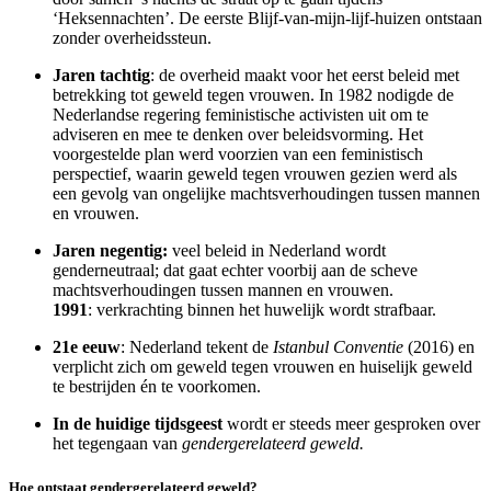
‘Heksennachten’. De eerste Blijf-van-mijn-lijf-huizen ontstaan
zonder overheidssteun.
Jaren tachtig
: de overheid maakt voor het eerst beleid met
betrekking tot geweld tegen vrouwen. In 1982 nodigde de
Nederlandse regering feministische activisten uit om te
adviseren en mee te denken over beleidsvorming. Het
voorgestelde plan werd voorzien van een feministisch
perspectief, waarin geweld tegen vrouwen gezien werd als
een gevolg van ongelijke machtsverhoudingen tussen mannen
en vrouwen.
Jaren negentig:
veel beleid in Nederland wordt
genderneutraal; dat gaat echter voorbij aan de scheve
machtsverhoudingen tussen mannen en vrouwen.
1991
: verkrachting binnen het huwelijk wordt strafbaar.
21e eeuw
: Nederland tekent de
Istanbul Conventie
(2016) en
verplicht zich om geweld tegen vrouwen en huiselijk geweld
te bestrijden én te voorkomen.
In de huidige tijdsgeest
wordt er steeds meer gesproken over
het tegengaan van
gendergerelateerd geweld.
Hoe ontstaat gendergerelateerd geweld?