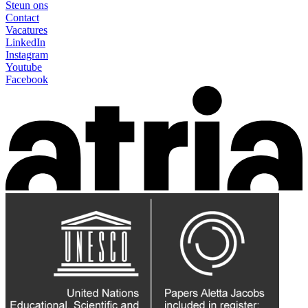
Steun ons
Contact
Vacatures
LinkedIn
Instagram
Youtube
Facebook