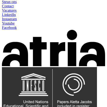
Steun ons
Contact
Vacatures
LinkedIn
Instagram
Youtube
Facebook