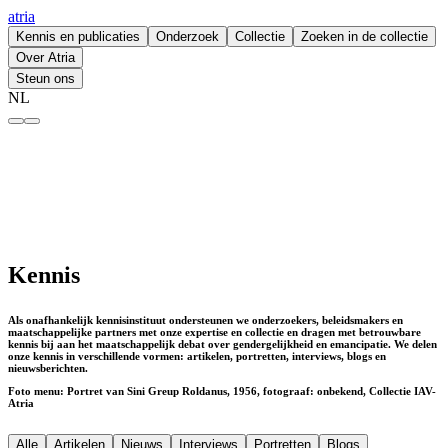
atria
Kennis en publicaties
Onderzoek
Collectie
Zoeken in de collectie
Over Atria
Steun ons
NL
Kennis – atria
Kennis
Als onafhankelijk kennisinstituut ondersteunen we onderzoekers, beleidsmakers en
maatschappelijke partners met onze expertise en collectie en dragen met betrouwbare
kennis bij aan het maatschappelijk debat over gendergelijkheid en emancipatie.​ We delen
onze kennis in verschillende vormen: artikelen, portretten, interviews, blogs en
nieuwsberichten.
Foto menu: Portret van Sini Greup Roldanus, 1956, fotograaf: onbekend, Collectie IAV-
Atria
Alle
Artikelen
Nieuws
Interviews
Portretten
Blogs