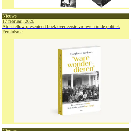
Nieuws
17 februari, 2026
Atria-fellow presenteert boek over eerste vrouwen in de politiek
Feminisme
Nieuws