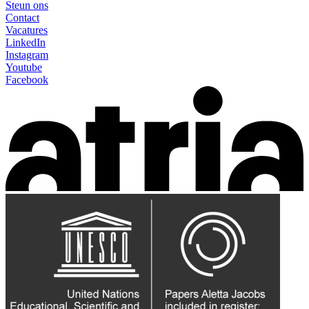
Steun ons
Contact
Vacatures
LinkedIn
Instagram
Youtube
Facebook