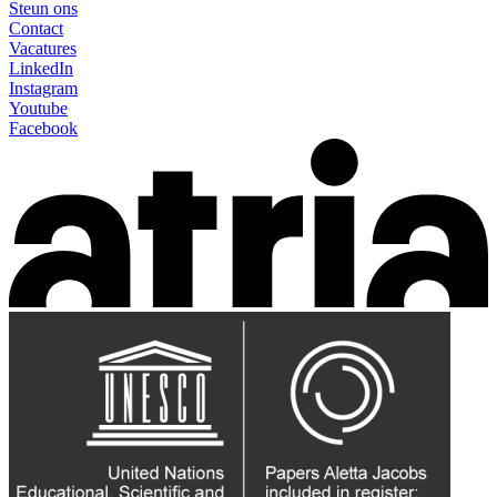
Steun ons
Contact
Vacatures
LinkedIn
Instagram
Youtube
Facebook